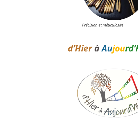
Précision et méticulosité
d’Hier
à
Au
jou
rd’
…….