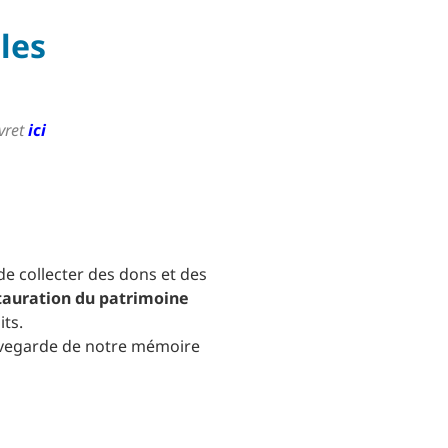
lles
ivret
ici
 de collecter des dons et des
stauration du patrimoine
its.
sauvegarde de notre mémoire