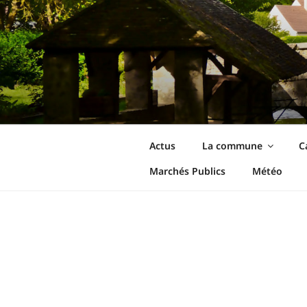
Aller
au
contenu
principal
Ormoy-La-Riv
Le site de votre commune
Actus
La commune
C
Marchés Publics
Météo
ACTIVITÉS ARTISTIQUES 