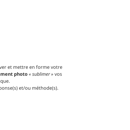
ver et mettre en forme votre
tement photo
« sublimer »
vos
ique.
éponse(s) et/ou méthode(s).