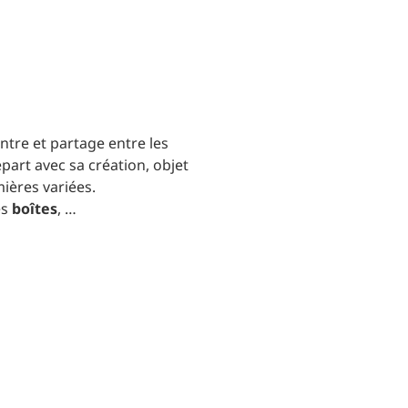
ntre et partage entre les
part avec sa création, objet
mières variées.
es
boîtes
, …