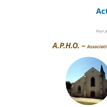
Act
Pour p
A.P.H.O.
–
Associat