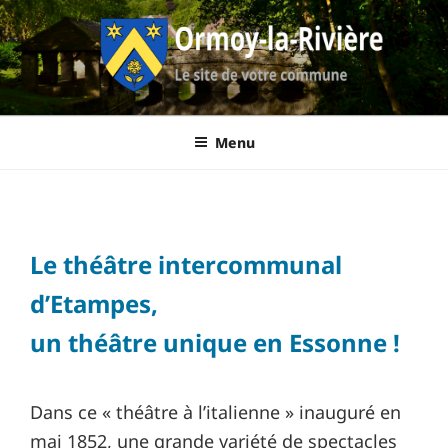
Aller
au
contenu
principal
Ormoy-La-
Le site de votre commune
Menu
Rivière
THÉÂTRE INTERCOMMUNAL
Le théâtre intercommunal
d’Etampes,
un théâtre unique en Essonne !
Dans ce « théâtre à l’italienne » inauguré en
mai 1852, une grande variété de spectacles