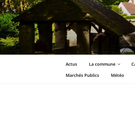
Aller
au
contenu
principal
Ormoy-La-Riv
Le site de votre commune
Actus
La commune
C
Marchés Publics
Météo
L’ORMOISIEN