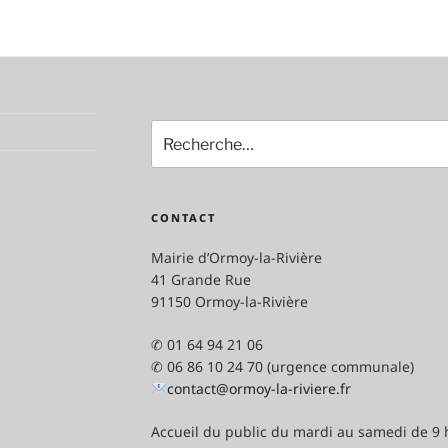
Recherche
pour
:
CONTACT
Mairie d’Ormoy-la-Rivière
41 Grande Rue
91150 Ormoy-la-Rivière
✆ 01 64 94 21 06
✆ 06 86 10 24 70 (urgence communale)
contact@ormoy-la-riviere.fr
Accueil du public du mardi au samedi de 9 