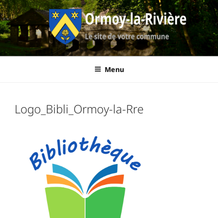
Aller
au
contenu
principal
Ormoy-La-
Le site de votre commune
Menu
Rivière
Logo_Bibli_Ormoy-la-Rre