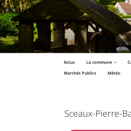
Aller
au
contenu
principal
Ormoy-La-Riv
Le site de votre commune
Actus
La commune
C
Marchés Publics
Météo
Sceaux-Pierre-B