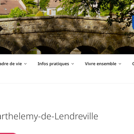
ière
adre de vie
Infos pratiques
Vivre ensemble
C
arthelemy-de-Lendreville