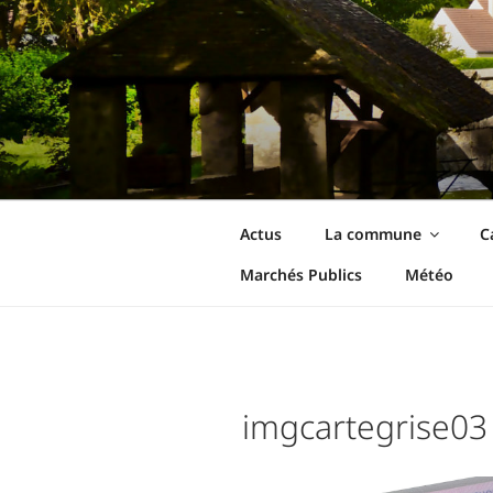
Aller
au
contenu
principal
Ormoy-La-Riv
Le site de votre commune
Actus
La commune
C
Marchés Publics
Météo
imgcartegrise03