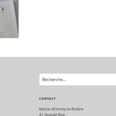
Recherche
pour
:
CONTACT
Mairie d’Ormoy-la-Rivière
41 Grande Rue