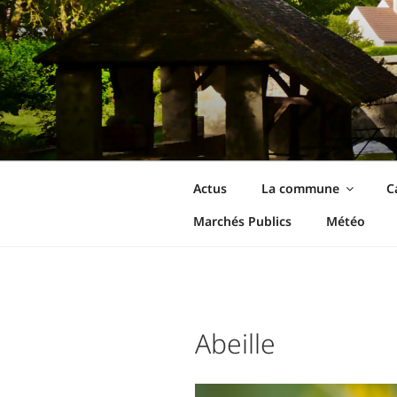
Aller
au
contenu
principal
Ormoy-La-Riv
Le site de votre commune
Actus
La commune
C
Marchés Publics
Météo
Abeille