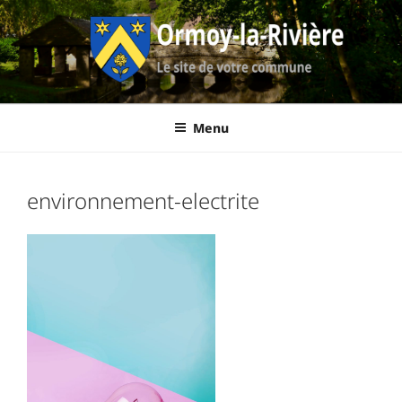
Aller
au
contenu
principal
Ormoy-La-
Le site de votre commune
Menu
Rivière
environnement-electrite