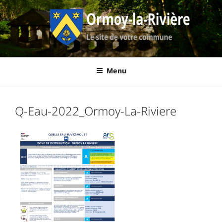
Aller
au
contenu
principal
Ormoy-La-
Le site de votre commune
Menu
Rivière
Q-Eau-2022_Ormoy-La-Riviere