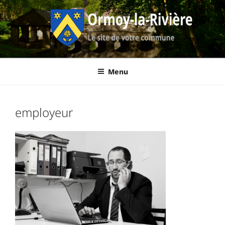
Aller
au
contenu
principal
Ormoy-La-
Le site de votre commune
Menu
Rivière
employeur