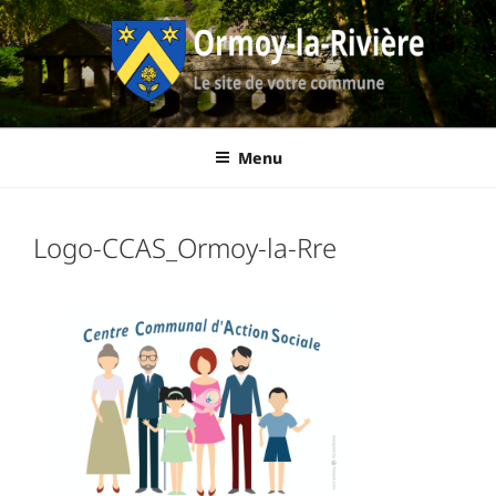
Aller
au
contenu
principal
Ormoy-La-
Le site de votre commune
Menu
Rivière
Logo-CCAS_Ormoy-la-Rre