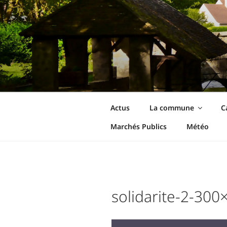
Aller
au
contenu
principal
Ormoy-La-Riv
Le site de votre commune
Actus
La commune
C
Marchés Publics
Météo
solidarite-2-300