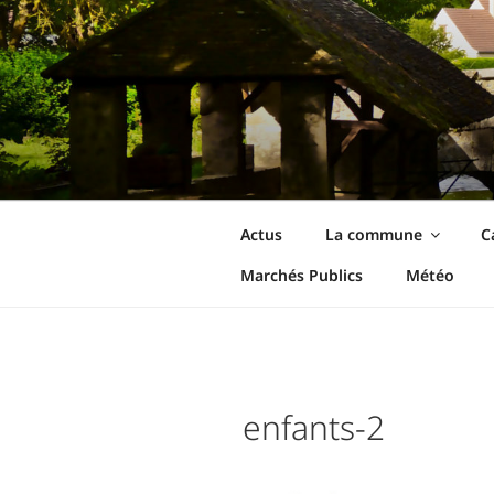
Aller
au
contenu
principal
Ormoy-La-Riv
Le site de votre commune
Actus
La commune
C
Marchés Publics
Météo
enfants-2